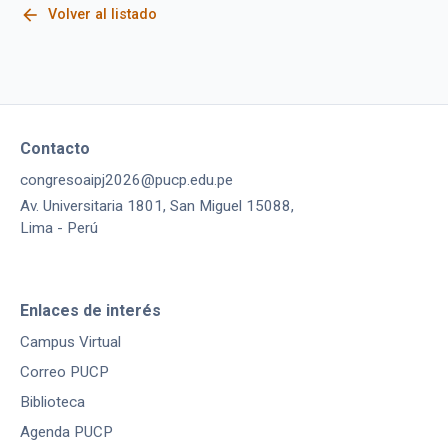
arrow_back
Volver al listado
Contacto
congresoaipj2026@pucp.edu.pe
Av. Universitaria 1801, San Miguel 15088,
Lima - Perú
Enlaces de interés
Campus Virtual
Correo PUCP
Biblioteca
Agenda PUCP