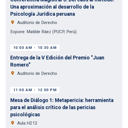
Una aproximación al desarrollo de la
Psicología Jurídica peruana
place
Auditorio de Derecho
Expone: Matilde Ráez (PUCP, Perú).
10:00 AM
-
10:30 AM
Entrega de la V Edición del Premio “Juan
Romero”
place
Auditorio de Derecho
11:00 AM
-
12:00 PM
Mesa de Diálogo 1: Metapericia: herramienta
para el análisis crítico de las pericias
psicológicas
place
Aula H212