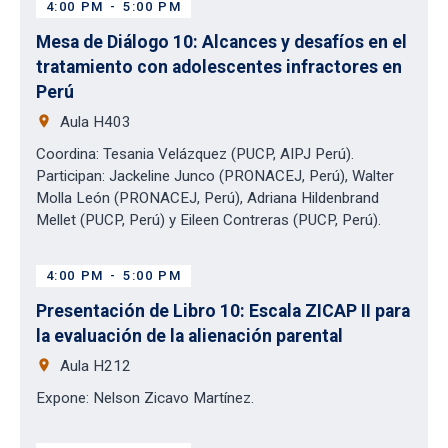
4:00 PM
-
5:00 PM
Mesa de Diálogo 10: Alcances y desafíos en el
tratamiento con adolescentes infractores en
Perú
place
Aula H403
Coordina: Tesania Velázquez (PUCP, AIPJ Perú).
Participan: Jackeline Junco (PRONACEJ, Perú), Walter
Molla León (PRONACEJ, Perú), Adriana Hildenbrand
Mellet (PUCP, Perú) y Eileen Contreras (PUCP, Perú).
4:00 PM
-
5:00 PM
Presentación de Libro 10: Escala ZICAP II para
la evaluación de la alienación parental
place
Aula H212
Expone: Nelson Zicavo Martínez.