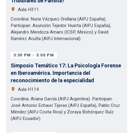
Tribunales de Familia?
place
Aula H311
Coordina: Nuria Vázquez Orellana (AIPJ España).
Participan: Asunción Tejedor Huerta (AIPJ España),
Alejandro Mendoza Amaro (ICSP, México) y David
Ramírez Acuña (AIPJ Internacional).
3:30 PM
-
5:00 PM
Simposio Temático 17: La Psicología Forense
en Iberoamérica. Importancia del
reconocimiento de la especialidad
place
Aula H114
Coordina: Ariana García (AIPJ Argentina). Participan:
José Antonio Echauri Tijeras (AIPJ España), Pablo Cruz
Méndez (AIPJ Costa Rica) y Zoraya Bohórquez Ruíz
(AIPJ Ecuador).