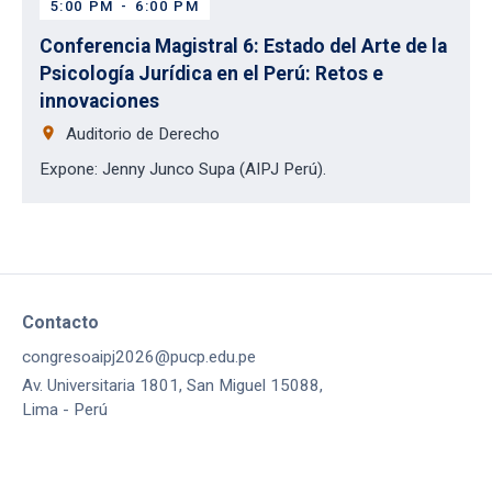
5:00 PM
-
6:00 PM
Conferencia Magistral 6: Estado del Arte de la
Psicología Jurídica en el Perú: Retos e
innovaciones
place
Auditorio de Derecho
Expone: Jenny Junco Supa (AIPJ Perú).
Contacto
congresoaipj2026@pucp.edu.pe
Av. Universitaria 1801, San Miguel 15088,
Lima - Perú