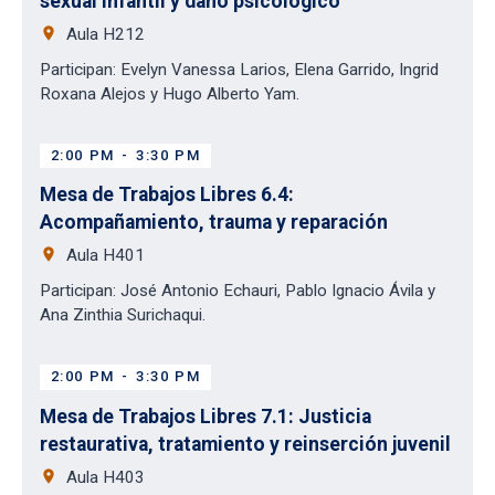
sexual infantil y daño psicológico
place
Aula H212
Participan: Evelyn Vanessa Larios, Elena Garrido, Ingrid
Roxana Alejos y Hugo Alberto Yam.
2:00 PM
-
3:30 PM
Mesa de Trabajos Libres 6.4:
Acompañamiento, trauma y reparación
place
Aula H401
Participan: José Antonio Echauri, Pablo Ignacio Ávila y
Ana Zinthia Surichaqui.
2:00 PM
-
3:30 PM
Mesa de Trabajos Libres 7.1: Justicia
restaurativa, tratamiento y reinserción juvenil
place
Aula H403