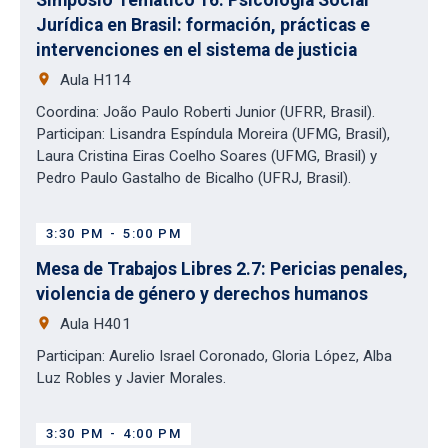
Simposio Temático 16: Psicología Social
Jurídica en Brasil: formación, prácticas e
intervenciones en el sistema de justicia
place
Aula H114
Coordina: João Paulo Roberti Junior (UFRR, Brasil).
Participan: Lisandra Espíndula Moreira (UFMG, Brasil),
Laura Cristina Eiras Coelho Soares (UFMG, Brasil) y
Pedro Paulo Gastalho de Bicalho (UFRJ, Brasil).
3:30 PM
-
5:00 PM
Mesa de Trabajos Libres 2.7: Pericias penales,
violencia de género y derechos humanos
place
Aula H401
Participan: Aurelio Israel Coronado, Gloria López, Alba
Luz Robles y Javier Morales.
3:30 PM
-
4:00 PM