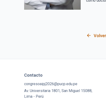
como doctor
arrow_back
Volver
Contacto
congresoaipj2026@pucp.edu.pe
Av. Universitaria 1801, San Miguel 15088,
Lima - Perú