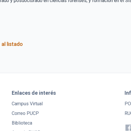
ado y posdoctorado en ciencias forenses, y formación en el S
 al listado
Enlaces de interés
In
Campus Virtual
PO
Correo PUCP
RU
Biblioteca