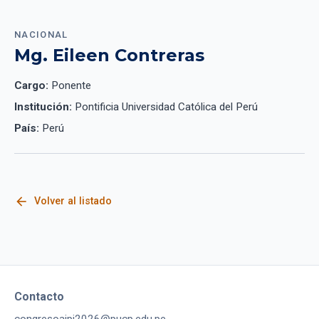
NACIONAL
Mg. Eileen Contreras
Cargo:
Ponente
Institución:
Pontificia Universidad Católica del Perú
País:
Perú
arrow_back
Volver al listado
Contacto
congresoaipj2026@pucp.edu.pe