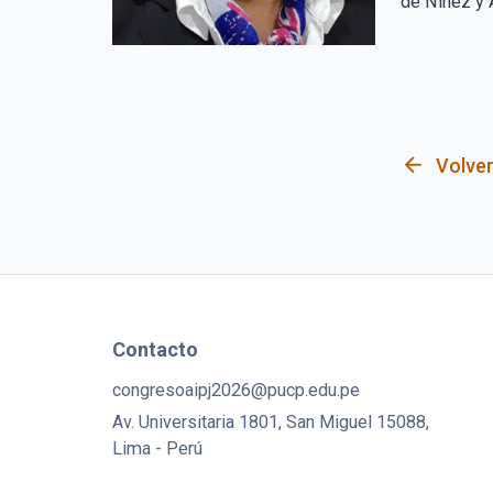
de Niñez y 
arrow_back
Volver
Contacto
congresoaipj2026@pucp.edu.pe
Av. Universitaria 1801, San Miguel 15088,
Lima - Perú